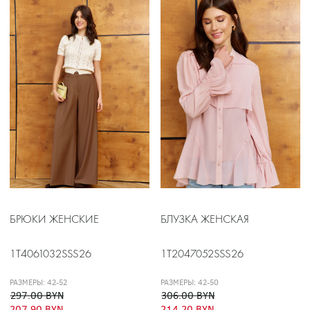
БРЮКИ ЖЕНСКИЕ
БЛУЗКА ЖЕНСКАЯ
1T4061032SSS26
1T2047052SSS26
РАЗМЕРЫ: 42-52
РАЗМЕРЫ: 42-50
297.00 BYN
306.00 BYN
207.90 BYN
214.20 BYN