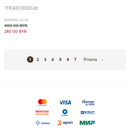
1T8143030SSS26
РАЗМЕРЫ: 42-52
400.00 BYN
280.00 BYN
1
2
3
4
5
6
7
Вперед