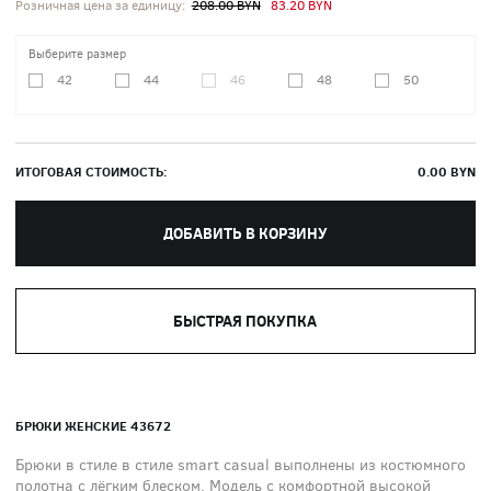
Розничная цена за единицу:
208.00 BYN
83.20 BYN
Выберите размер
42
44
46
48
50
ИТОГОВАЯ СТОИМОСТЬ:
0.00
BYN
ДОБАВИТЬ В КОРЗИНУ
БЫСТРАЯ ПОКУПКА
БРЮКИ ЖЕНСКИЕ 43672
Брюки в стиле в стиле smart casual выполнены из костюмного
полотна с лёгким блеском. Модель с комфортной высокой