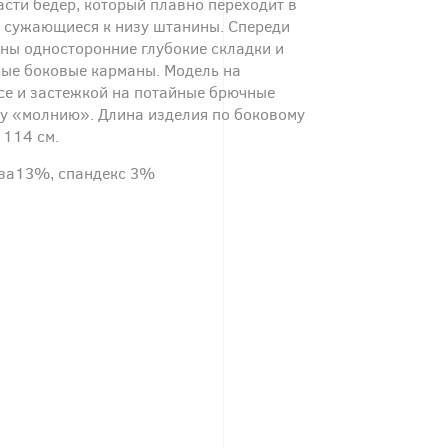
асти бедер, который плавно переходит в
а сужающиеся к низу штанины. Спереди
аны односторонние глубокие складки и
ые боковые карманы. Модель на
се и застежкой на потайные брючные
му «молнию». Длина изделия по боковому
 114 см.
за13%, спандекс 3%