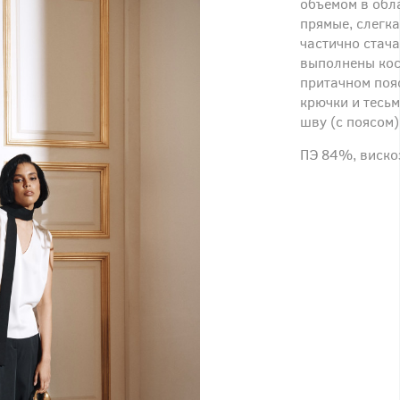
объемом в обл
прямые, слегк
частично стач
выполнены кос
притачном поя
крючки и тесь
шву (с поясом)
ПЭ 84%, виско