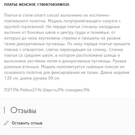
ПЛАТЬЕ ЖЕНСКОЕ 1T8087083AWO25
Платье в стиле smart casual выполнено из костюмно-
плательного полотна. Модель полуприлегающего силуэта с
круглой горловиной. На переде платья стачаны нагрудные
вытачки от боковых швов к центру груди и талиевые, от
которых до низа заутюжены стрелки и пришиты на уровне
талии декоративные пуговицы. По низу переда платья пришита
планка с отворотом, слегка переходящая на спинку. Спинка
платья со средним швом, в котором расположена шлица и
выполнена застёжка-петля и декоративные пуговицы. Рукава
длинные втачные. Модель комплектуется съёмным поясом из
основного полотна для фиксирования на талии. Длина изделия
125 см, длина рукава 59 см.
ПЭ73% Район21% Шерсть3% спандекс3%
Отзывы
Оставить отзыв