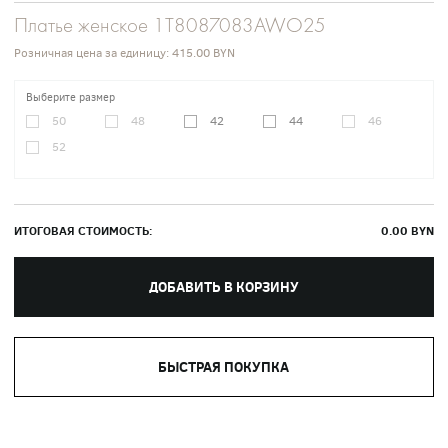
Платье женское 1T8087083AWO25
Розничная цена за единицу:
415.00 BYN
Выберите размер
50
48
42
44
46
52
ИТОГОВАЯ СТОИМОСТЬ:
0.00
BYN
ДОБАВИТЬ В КОРЗИНУ
БЫСТРАЯ ПОКУПКА