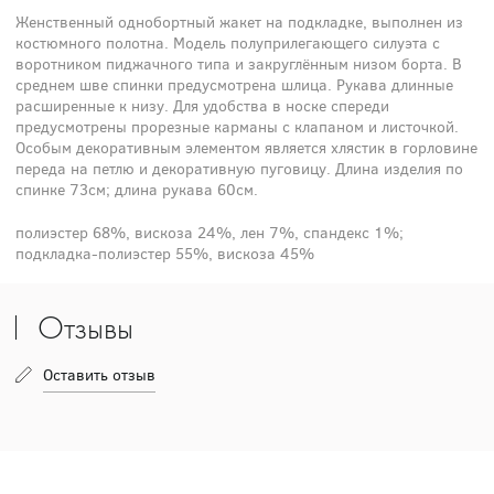
Женственный однобортный жакет на подкладке, выполнен из
костюмного полотна. Модель полуприлегающего силуэта с
воротником пиджачного типа и закруглённым низом борта. В
среднем шве спинки предусмотрена шлица. Рукава длинные
расширенные к низу. Для удобства в носке спереди
предусмотрены прорезные карманы с клапаном и листочкой.
Особым декоративным элементом является хлястик в горловине
переда на петлю и декоративную пуговицу. Длина изделия по
спинке 73см; длина рукава 60см.
полиэстер 68%, вискоза 24%, лен 7%, спандекс 1%;
подкладка-полиэстер 55%, вискоза 45%
Отзывы
Оставить отзыв