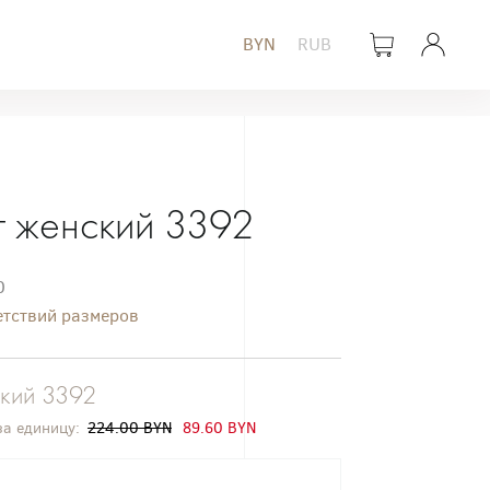
BYN
RUB
 женский 3392
0
етствий размеров
кий 3392
за единицу:
224.00 BYN
89.60 BYN