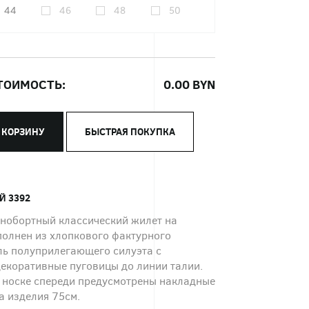
44
46
48
50
ТОИМОСТЬ:
0.00
BYN
 КОРЗИНУ
БЫСТРАЯ ПОКУПКА
Й 3392
нобортный классический жилет на
полнен из хлопкового фактурного
ль полуприлегающего силуэта с
декоративные пуговицы до линии талии.
в носке спереди предусмотрены накладные
а изделия 75см.