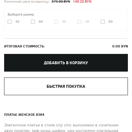
Розничная цена за единицу:
373.00 BYN
149.20 BYN
Выберите размер
42
44
46
48
50
ИТОГОВАЯ СТОИМОСТЬ:
0.00
BYN
ДОБАВИТЬ В КОРЗИНУ
БЫСТРАЯ ПОКУПКА
ПЛАТЬЕ ЖЕНСКОЕ 8384
Элегантное платье в стиле city chic выполнено в сочетании
двух полотен: лиф-крэш-шифон, низ-костюмно-плательная